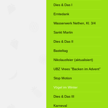
Dies & Das I
Erntedank
Wasserwerk Nethen, Kl. 3/4
Sankt Martin
Dies & Das II
Basteltag
Nikolausfeier (aktualisiert)
UBZ Vrees "Backen im Advent"
Stop Motion
Vögel im Winter
Dies & Das III
Karneval