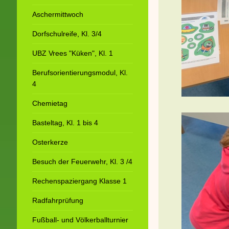
Aschermittwoch
Dorfschulreife, Kl. 3/4
UBZ Vrees "Küken", Kl. 1
Berufsorientierungsmodul, Kl.
4
Chemietag
Basteltag, Kl. 1 bis 4
Osterkerze
Besuch der Feuerwehr, Kl. 3 /4
Rechenspaziergang Klasse 1
Radfahrprüfung
Fußball- und Völkerballturnier