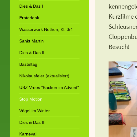
kennengele
Dies & Das I
Kurzfilme 
Erntedank
Schleusner
Wasserwerk Nethen, Kl. 3/4
Cloppenbur
Sankt Martin
Besuch!
Dies & Das II
Basteltag
Nikolausfeier (aktualisiert)
UBZ Vrees "Backen im Advent"
Stop Motion
Vögel im Winter
Dies & Das III
Karneval